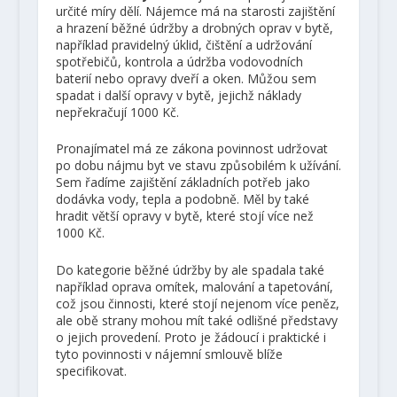
určité míry dělí. Nájemce má na starosti zajištění
a hrazení běžné údržby a drobných oprav v bytě,
například pravidelný úklid, čištění a udržování
spotřebičů, kontrola a údržba vodovodních
baterií nebo opravy dveří a oken. Můžou sem
spadat i další opravy v bytě, jejichž náklady
nepřekračují 1000 Kč.
Pronajímatel má ze zákona povinnost udržovat
po dobu nájmu byt ve stavu způsobilém k užívání.
Sem řadíme zajištění základních potřeb jako
dodávka vody, tepla a podobně. Měl by také
hradit větší opravy v bytě, které stojí více než
1000 Kč.
Do kategorie běžné údržby by ale spadala také
například oprava omítek, malování a tapetování,
což jsou činnosti, které stojí nejenom více peněz,
ale obě strany mohou mít také odlišné představy
o jejich provedení. Proto je žádoucí i praktické i
tyto povinnosti v nájemní smlouvě blíže
specifikovat.