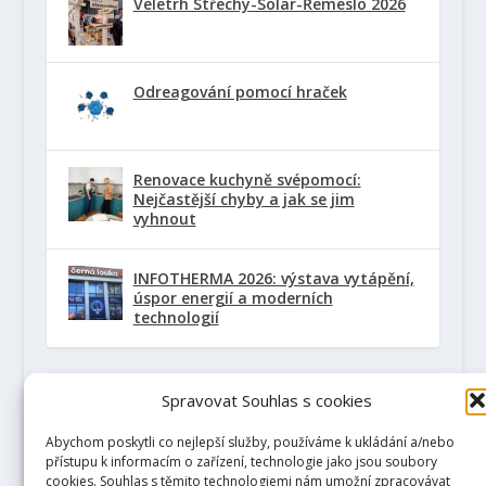
Veletrh Střechy-Solar-Řemeslo 2026
Odreagování pomocí hraček
Renovace kuchyně svépomocí:
Nejčastější chyby a jak se jim
vyhnout
INFOTHERMA 2026: výstava vytápění,
úspor energií a moderních
technologií
DOPORUČUJEME
Spravovat Souhlas s cookies
Abychom poskytli co nejlepší služby, používáme k ukládání a/nebo
GabrielaHojgrova.cz
přístupu k informacím o zařízení, technologie jako jsou soubory
Lektorka angličtiny z Ostravy
cookies. Souhlas s těmito technologiemi nám umožní zpracovávat