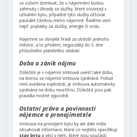
se ovšem domluvit, že v nájemném budou
zahrnuty i úhrady za služby, které souvisejí s
užíváním bytu, případně tyto služby účtovat
paušální částkou mimo nájemné. Řadíme sem
např. poplatky za služby, energie či vodu.
Nájemné se obvykle hradí za období jednoho
měsíce, a to předem, nejpozději do 5. dne
příslušného platebního období.
Doba a zánik nájmu
Důležité je v nájemní smlouvě uvést také dobu,
na kterou se nájemní smlouva sjednává. Pokud
není uvedena explicitně, je smlouva automaticky
sjednána na dobu neurčitou. Důležitá jsou pak
pravidla možné výpovědi.
Ostatní práva a povinnosti
nájemce a pronajímatele
Smlouva na pronájem bytu by ale dále měla
obsahovat informace, které co nejblíže specifikují
stav bytu
a věcí v něm, které jsou součástí