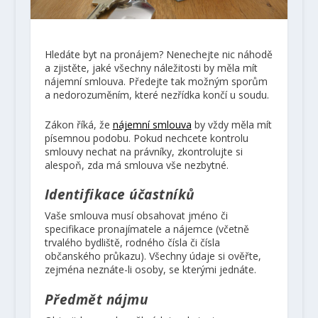
Hledáte byt na pronájem? Nenechejte nic náhodě
a zjistěte, jaké všechny náležitosti by měla mít
nájemní smlouva. Předejte tak možným sporům
a nedorozuměním, které nezřídka končí u soudu.
Zákon říká, že
nájemní smlouva
by vždy měla mít
písemnou podobu. Pokud nechcete kontrolu
smlouvy nechat na právníky, zkontrolujte si
alespoň, zda má smlouva vše nezbytné.
Identifikace účastníků
Vaše smlouva musí obsahovat jméno či
specifikace pronajímatele a nájemce (včetně
trvalého bydliště, rodného čísla či čísla
občanského průkazu). Všechny údaje si ověřte,
zejména neznáte-li osoby, se kterými jednáte.
Předmět nájmu