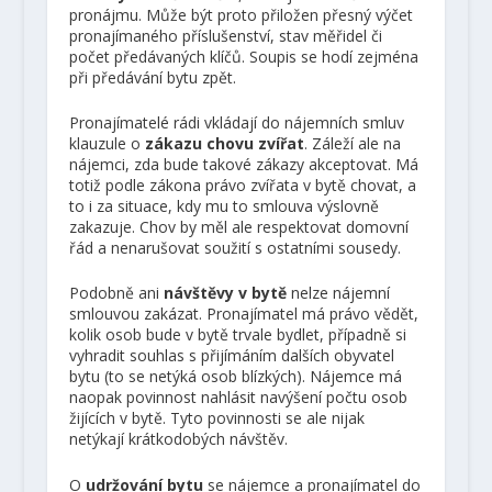
pronájmu. Může být proto přiložen přesný výčet
pronajímaného příslušenství, stav měřidel či
počet předávaných klíčů. Soupis se hodí zejména
při předávání bytu zpět.
Pronajímatelé rádi vkládají do nájemních smluv
klauzule o
zákazu chovu zvířat
. Záleží ale na
nájemci, zda bude takové zákazy akceptovat. Má
totiž podle zákona právo zvířata v bytě chovat, a
to i za situace, kdy mu to smlouva výslovně
zakazuje. Chov by měl ale respektovat domovní
řád a nenarušovat soužití s ostatními sousedy.
Podobně ani
návštěvy v bytě
nelze nájemní
smlouvou zakázat. Pronajímatel má právo vědět,
kolik osob bude v bytě trvale bydlet, případně si
vyhradit souhlas s přijímáním dalších obyvatel
bytu (to se netýká osob blízkých). Nájemce má
naopak povinnost nahlásit navýšení počtu osob
žijících v bytě. Tyto povinnosti se ale nijak
netýkají krátkodobých návštěv.
O
udržování bytu
se nájemce a pronajímatel do