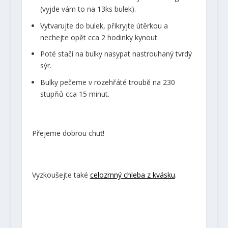
(vyjde vám to na 13ks bulek).
Vytvarujte do bulek, přikryjte útěrkou a
nechejte opět cca 2 hodinky kynout.
Poté stačí na bulky nasypat nastrouhaný tvrdý
sýr.
Bulky pečeme v rozehřáté troubě na 230
stupňů cca 15 minut.
Přejeme dobrou chuť!
Vyzkoušejte také
celozrnný chleba z kvásku
.