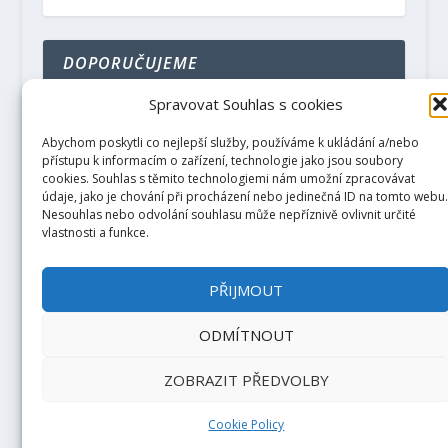
DOPORUČUJEME
Spravovat Souhlas s cookies
GabrielaHojgrova.cz
Lektorka angličtiny z Ostravy
Abychom poskytli co nejlepší služby, používáme k ukládání a/nebo
přístupu k informacím o zařízení, technologie jako jsou soubory
cookies. Souhlas s těmito technologiemi nám umožní zpracovávat
údaje, jako je chování při procházení nebo jedinečná ID na tomto webu
Nesouhlas nebo odvolání souhlasu může nepříznivě ovlivnit určité
vlastnosti a funkce.
PŘIJMOUT
ODMÍTNOUT
ZOBRAZIT PŘEDVOLBY
2022 – Domovan.cz – magazín o bydlení a
zahradě. Kopírování textu z tohoto webu je
povoleno, ale jen s uvedením odkazu.
Cookie Policy