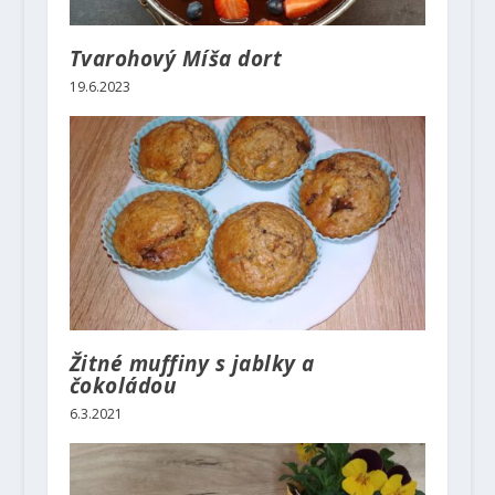
Tvarohový Míša dort
19.6.2023
Žitné muffiny s jablky a
čokoládou
6.3.2021