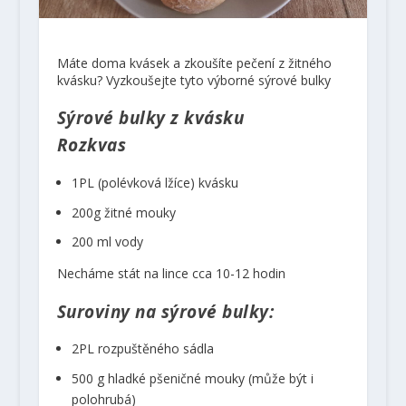
Máte doma kvásek a zkoušíte pečení z žitného
kvásku? Vyzkoušejte tyto výborné sýrové bulky
Sýrové bulky z kvásku
Rozkvas
1PL (polévková lžíce) kvásku
200g žitné mouky
200 ml vody
Necháme stát na lince cca 10-12 hodin
Suroviny na sýrové bulky:
2PL rozpuštěného sádla
500 g hladké pšeničné mouky (může být i
polohrubá)