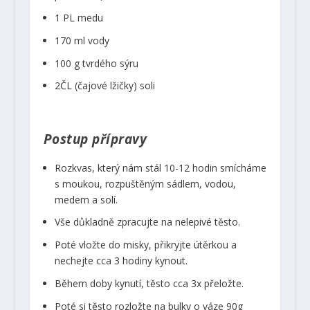
1 PL medu
170 ml vody
100 g tvrdého sýru
2ČL (čajové lžičky) soli
Postup přípravy
Rozkvas, který nám stál 10-12 hodin smícháme
s moukou, rozpuštěným sádlem, vodou,
medem a solí.
Vše důkladně zpracujte na nelepivé těsto.
Poté vložte do misky, přikryjte útěrkou a
nechejte cca 3 hodiny kynout.
Během doby kynutí, těsto cca 3x přeložte.
Poté si těsto rozložte na bulky o váze 90g